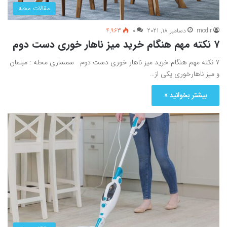
مقالات محله
modir
دسامبر 18, 2021
0
4,963
۷ نکته مهم هنگام خرید میز ناهار خوری دست دوم
۷ نکته مهم هنگام خرید میز ناهار خوری دست دوم سمساری محله : مبلمان
و میز ناهارخوری یکی از…
بیشتر بخوانید »