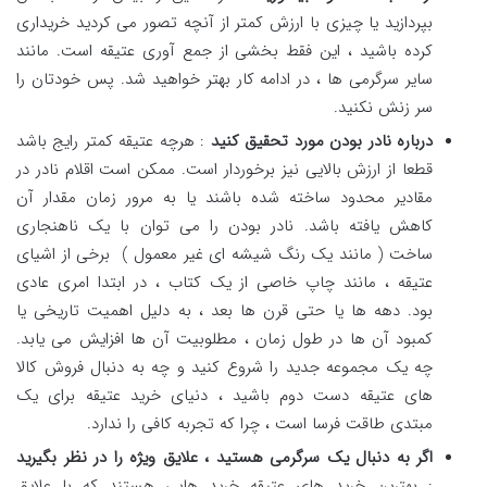
بپردازید یا چیزی با ارزش کمتر از آنچه تصور می کردید خریداری
کرده باشید ، این فقط بخشی از جمع آوری عتیقه است. مانند
سایر سرگرمی ها ، در ادامه کار بهتر خواهید شد. پس خودتان را
سر زنش نکنید.
درباره نادر بودن مورد تحقیق کنید
: هرچه عتیقه کمتر رایج باشد
قطعا از ارزش بالایی نیز برخوردار است. ممکن است اقلام نادر در
مقادیر محدود ساخته شده باشند یا به مرور زمان مقدار آن
کاهش یافته باشد. نادر بودن را می توان با یک ناهنجاری
ساخت ( مانند یک رنگ شیشه ای غیر معمول ) برخی از اشیای
عتیقه ، مانند چاپ خاصی از یک کتاب ، در ابتدا امری عادی
بود. دهه ها یا حتی قرن ها بعد ، به دلیل اهمیت تاریخی یا
کمبود آن ها در طول زمان ، مطلوبیت آن ها افزایش می یابد.
چه یک مجموعه جدید را شروع کنید و چه به دنبال فروش کالا
های عتیقه دست دوم باشید ، دنیای خرید عتیقه برای یک
مبتدی طاقت فرسا است ، چرا که تجربه کافی را ندارد.
اگر به دنبال یک سرگرمی هستید ، علایق ویژه را در نظر بگیرید
: بهترین خرید های عتیقه خرید هایی هستند که با علایق