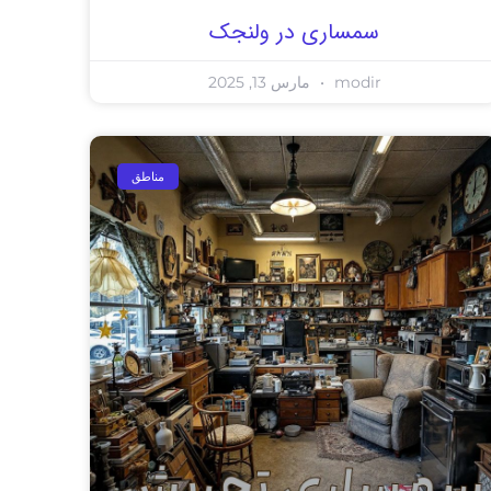
سمساری در ولنجک
modir
مارس 13, 2025
مناطق